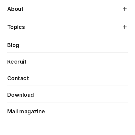
デジタルプロダクトデザイン
AI駆動開発支援
About
アプリケーション開発
プロダクト成長支援
デザインシステム構築支援
当社が目指しているもの
Topics
クラウドネイティブ
プロトタイピング・仮説検証
製品・サービス
PdM/PMM体制実行支援
Press release
Blog
モダナイゼーション
UX/UI改善
新規事業プロジェクト実行支援
Phennec
News
Recruit
特徴量エンジニアリングと生成AI
フロントエンド開発
flamingo
Event/Seminer
Contact
ELAND
Download
ZEBRA
Mail magazine