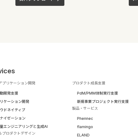
vices
アプリケーション開発
プロダクト成長支援
駆動開発支援
PdM/PMM体制実行支援
リケーション開発
新規事業プロジェクト実行支援
製品・サービス
ウドネイティブ
ナイゼーション
Phennec
量エンジニアリングと生成AI
flamingo
ルプロダクトデザイン
ELAND