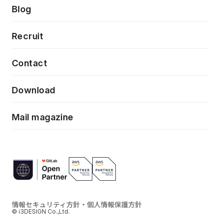
製品・サービス
PdM/PMM体制実行支援
Press release
Blog
モダナイゼーション
UX/UI改善
新規事業プロジェクト実行支援
Phennec
News
Recruit
特徴量エンジニアリングと生成AI
フロントエンド開発
flamingo
Event/Seminer
Contact
ELAND
Download
ZEBRA
Mail magazine
情報セキュリティ方針・個人情報保護方針
© i3DESIGN Co.,Ltd.