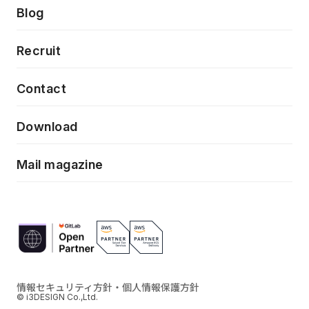
製品・サービス
PdM/PMM体制実行支援
Press release
Blog
モダナイゼーション
UX/UI改善
新規事業プロジェクト実行支援
Phennec
News
Recruit
特徴量エンジニアリングと生成AI
フロントエンド開発
flamingo
Event/Seminer
Contact
ELAND
Download
ZEBRA
Mail magazine
情報セキュリティ方針・個人情報保護方針
© i3DESIGN Co.,Ltd.