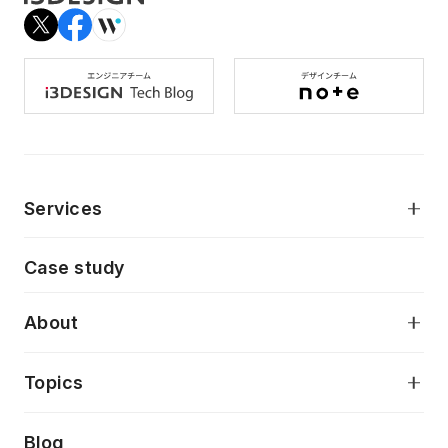
Services
モダンアプリケーション開発
Case study
デジタルプロダクトデザイン
AI駆動開発支援
About
アプリケーション開発
プロダクト成長支援
デザインシステム構築支援
当社が目指しているもの
Topics
クラウドネイティブ
プロトタイピング・仮説検証
製品・サービス
PdM/PMM体制実行支援
Press release
Blog