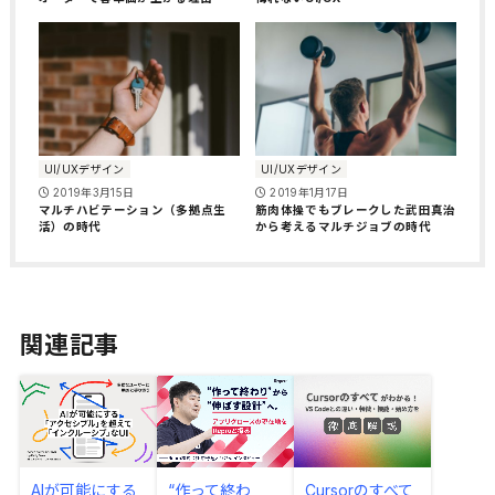
UI/UXデザイン
UI/UXデザイン
2019年3月15日
2019年1月17日
マルチハビテーション（多拠点生
筋肉体操でもブレークした武田真治
活）の時代
から考えるマルチジョブの時代
関連記事
AIが可能にする
“作って終わ
Cursorのすべて