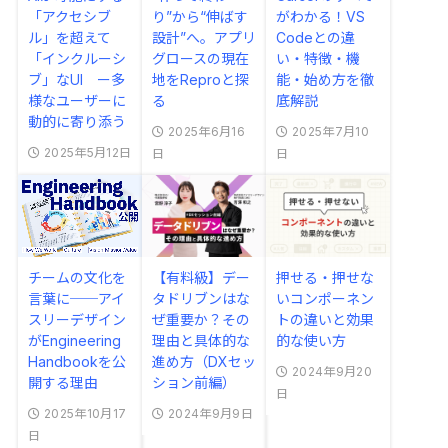
「アクセシブ
り”から“伸ばす
がわかる！VS
ル」を超えて
設計”へ。アプリ
Codeとの違
「インクルーシ
グロースの現在
い・特徴・機
ブ」なUI ー多
地をReproと探
能・始め方を徹
様なユーザーに
る
底解説
動的に寄り添う
2025年6月16
2025年7月10
2025年5月12日
日
日
チームの文化を
【有料級】デー
押せる・押せな
言葉に──アイ
タドリブンはな
いコンポーネン
スリーデザイン
ぜ重要か？その
トの違いと効果
がEngineering
理由と具体的な
的な使い方
Handbookを公
進め方（DXセッ
2024年9月20
開する理由
ション前編）
日
2025年10月17
2024年9月9日
日