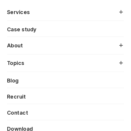
Services
モダンアプリケーション開発
Case study
デジタルプロダクトデザイン
AI駆動開発支援
About
アプリケーション開発
プロダクト成長支援
デザインシステム構築支援
当社が目指しているもの
Topics
クラウドネイティブ
プロトタイピング・仮説検証
製品・サービス
PdM/PMM体制実行支援
Press release
Blog
モダナイゼーション
UX/UI改善
新規事業プロジェクト実行支援
Phennec
News
Recruit
特徴量エンジニアリングと生成AI
フロントエンド開発
flamingo
Event/Seminer
Contact
ELAND
Download