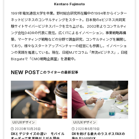
Kentaro Fujimoto
1991年電気通信大学を卒業。野村総合研究所在職中の1994年からインター
ネットビジネスのコンサルティングをスタート。日本発のeビジネス共同実
験サイトサイバービジネスパークを立ち上げる。 2002年よりコンサルティ
ング会社D4DRの代表に就任。広くITによるイノベーション，事業戦略再構
築，マーケティング戦略などの分野で調査研究，コンサルティングを展開し
ており，様々なスタートアップベンチャーの経営にも参画し，イノベーショ
ンの実践を推進している。現在、日経MJでコラム「奔流eビジネス」，日経
BIzgateで「CMO戦略企画室」を連載中。
NEW POST
UI/UXデザイン
UI/UXデザイン
2020年10月26日
2020年6月19日
DXとデジタイズの違い モバイル
DXを妨げる最大のラスボスFAXの
オーダーで客単価が上がる理由
侮れないUI/UX