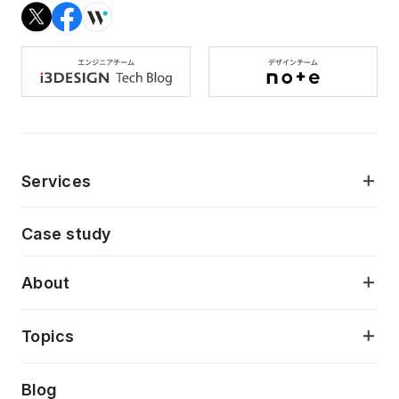
Services
モダンアプリケーション開発
Case study
デジタルプロダクトデザイン
AI駆動開発支援
About
アプリケーション開発
プロダクト成長支援
デザインシステム構築支援
当社が目指しているもの
Topics
クラウドネイティブ
プロトタイピング・仮説検証
製品・サービス
PdM/PMM体制実行支援
Press release
Blog
モダナイゼーション