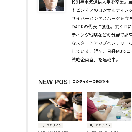
1991年電気通信大学を卒業。
トビジネスのコンサルティン
サイバービジネスパークを立ち
D4DRの代表に就任。広くI
ティング戦略などの分野で調
なスタートアップベンチャー
している。現在、日経MJでコラ
戦略企画室」を連載中。
NEW POST
UI/UXデザイン
UI/UXデザイン