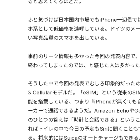
ると思えてくるほどだ。
ふと気づけば日本国内市場でもiPhone一辺倒
ホ系として低価格を連呼している。ドイツのメー
い写真品質のスマホを出している。
事前のリーク情報も多かった今回の発表内容で、i
終わってしまったのでは、と感じた人は多かっ
そうした中で今回の発表でむしろ印象的だったのは、通信
3 Cellularモデルだ。「eSIM」という従来
能を搭載している、つまり『iPhoneが無くても
ーカーで通話できるようだ。Amazon EchoやGo
のひとつの答えは「時計と会話できる」という
ればトイレの中で今日の予定もSiriに聞くこと
る。将来的にはSuicaのオートチャージもでき