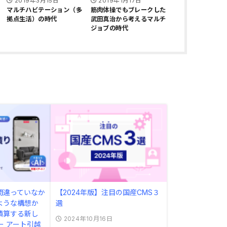
2019年3月15日
2019年1月17日
マルチハビテーション（多
筋肉体操でもブレークした
拠点生活）の時代
武田真治から考えるマルチ
ジョブの時代
間違っていなか
【2024年版】注目の国産CMS３
ような構想か
選
積算する新し
2024年10月16日
ー アート引越