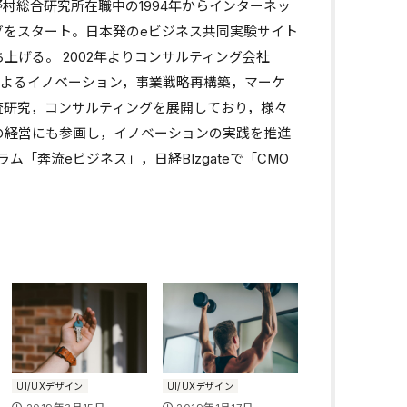
野村総合研究所在職中の1994年からインターネッ
グをスタート。日本発のeビジネス共同実験サイト
上げる。 2002年よりコンサルティング会社
Tによるイノベーション，事業戦略再構築，マーケ
査研究，コンサルティングを展開しており，様々
の経営にも参画し，イノベーションの実践を推進
ム「奔流eビジネス」，日経BIzgateで「CMO
UI/UXデザイン
UI/UXデザイン