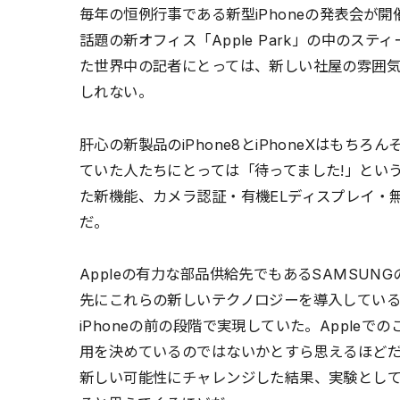
毎年の恒例行事である新型iPhoneの発表会が
話題の新オフィス「Apple Park」の中のス
た世界中の記者にとっては、新しい社屋の雰囲
しれない。
肝心の新製品のiPhone8とiPhoneXはも
ていた人たちにとっては「待ってました!」という
た新機能、カメラ認証・有機ELディスプレイ・
だ。
Appleの有力な部品供給先でもあるSAMSUNG
先にこれらの新しいテクノロジーを導入してい
iPhoneの前の段階で実現していた。Appleで
用を決めているのではないかとすら思えるほどだ。
新しい可能性にチャレンジした結果、実験とし