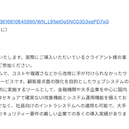
ter/3616810845990/WN_L91ietOgSNCG3G3xqPD7xQ
めに）
紹介いたします。実際にご導入いただいているクライアント様の事
ご参加ください。
ステムで、コストや複雑さなどから改修に手が付けられなかったウ
サービスです。顧客接点面の強化を目的としたウェブシステムの
率的に実施するツールとして、金融機関や大手企業を中心に国内
goはセキュアで確実なUI改善機能とシステム運用機能を備えてお
でなく、社員向けのイントラシステムへの適用も可能で、大手
セキュリティー要件の厳しい企業での多くの導入実績がありま