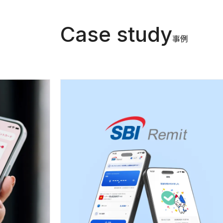
Case study
事例