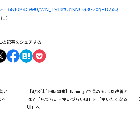
ter/3616810845990/WN_L91ietOgSNCG3G3xqPD7xQ
めに）
この記事をシェアする
改善と
【4/13(木)16時開催】flamingoで進めるUIUX改善と
なる
は？「見づらい・使いづらいUI」を「使いたくなる
UI」へ