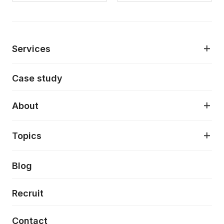
Services
モダンアプリケーション開発
Case study
デジタルプロダクトデザイン
AI駆動開発支援
About
アプリケーション開発
プロダクト成長支援
デザインシステム構築支援
About
Topics
クラウドネイティブ
プロトタイピング・仮説検証
製品・サービス
PdM/PMM体制実行支援
当社が目指しているもの
Press release
Blog
モダナイゼーション
UX/UI改善
新規事業プロジェクト実行支援
Phennec
News
Recruit
特徴量エンジニアリングと生成AI
フロントエンド開発
flamingo
Event/Seminer
Contact