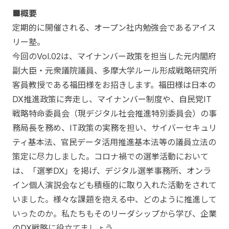
■概要
定期的に開催される、オープン社内勉強会であるアイス
リー塾。
今回のVol.02は、マイナンバー政策を担当した元内閣府
副大臣・元衆議院議員、多摩大学ルール形成戦略研究所
客員教授である福田様をお招きします。福田様は日本の
DX推進政策に奔走し、マイナンバー制度や、自民党IT
戦略特命委員会（現デジタル社会推進特別委員会）の事
務局長を務め、IT政策の実務を担い、サイバーセキュリ
ティ基本法、官民データ活用推進基本法等の議員立法の
策定に尽力しました。コロナ禍での選挙活動において
は、「選挙DX」を掲げ、デジタル選挙事務所、オンラ
イン個人演説会なども積極的に取り入れた活動をされて
いました。様々な課題を抱える中、どのように推進して
いったのか。私たちもそのリーダシップから学び、企業
のDX戦略に役立てましょう。