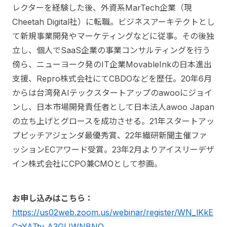
レクターを経験した後、外資系MarTech企業（現
Cheetah Digital社）に転職。ビジネスアーキテクトとし
て新規事業開発やマーケティングなどに従事。その後独
立し、個人でSaaS企業の事業コンサルティングを行う
傍ら、ニューヨーク発のIT企業MovableInkの日本進出
支援、Repro株式会社にてCBDOなどを歴任。20年6月
からは台湾発AIテックスタートアップのawooにジョイ
ンし、日本市場開発責任者として日本法人awoo Japan
の立ち上げとグロースを成功させる。21年スタートアッ
プピッチアジェンダ最優秀賞、22年繊研新聞主催ファ
ッションECアワード受賞。23年2月よりアイスリーデザ
イン株式会社にCPO兼CMOとして参画。
お申し込みはこちら：
https://us02web.zoom.us/webinar/register/WN_lKkE
CaYATty_A3GlJWNBNQ