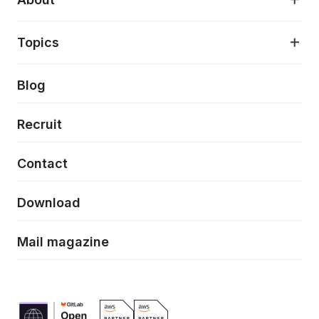
アプリケーション開発
プロダクト成長支援
デザインシステム構築支援
About
Topics
クラウドネイティブ
プロトタイピング・仮説検証
製品・サービス
PdM/PMM体制実行支援
当社が目指しているもの
Press release
Blog
モダナイゼーション
UX/UI改善
新規事業プロジェクト実行支援
Phennec
News
Recruit
特徴量エンジニアリングと生成AI
フロントエンド開発
flamingo
Event/Seminer
Contact
ELAND
Download
ZEBRA
Mail magazine