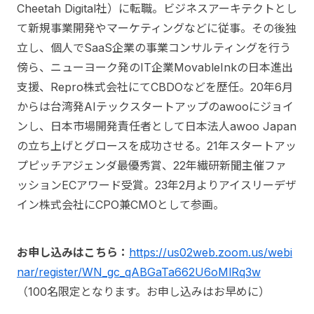
Cheetah Digital社）に転職。ビジネスアーキテクトとし
て新規事業開発やマーケティングなどに従事。その後独
立し、個人でSaaS企業の事業コンサルティングを行う
傍ら、ニューヨーク発のIT企業MovableInkの日本進出
支援、Repro株式会社にてCBDOなどを歴任。20年6月
からは台湾発AIテックスタートアップのawooにジョイ
ンし、日本市場開発責任者として日本法人awoo Japan
の立ち上げとグロースを成功させる。21年スタートアッ
プピッチアジェンダ最優秀賞、22年繊研新聞主催ファ
ッションECアワード受賞。23年2月よりアイスリーデザ
イン株式会社にCPO兼CMOとして参画。
お申し込みはこちら：
https://us02web.zoom.us/webi
nar/register/WN_gc_qABGaTa662U6oMlRq3w
（100名限定となります。お申し込みはお早めに）