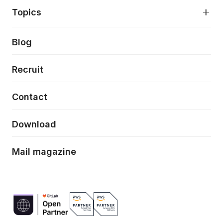
アプリケーション開発
プロダクト成長支援
デザインシステム構築支援
About
Topics
クラウドネイティブ
プロトタイピング・仮説検証
製品・サービス
PdM/PMM体制実行支援
当社が目指しているもの
Press release
Blog
モダナイゼーション
UX/UI改善
新規事業プロジェクト実行支援
Phennec
News
Recruit
特徴量エンジニアリングと生成AI
フロントエンド開発
flamingo
Event/Seminer
Contact
ELAND
Download
ZEBRA
Mail magazine