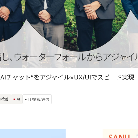
AIチャット”をアジャイル×UX/UIでスピード実現
UI改善
AI
IT/情報/通信