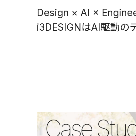
Design × AI × Engin
i3DESIGNはAI