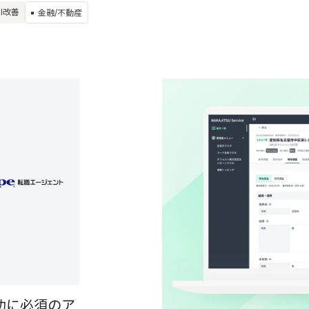
UI改善
金融/不動産
成功に必須のア