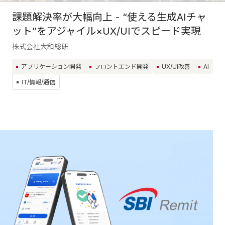
課題解決率が大幅向上 - “使える生成AIチャ
ット”をアジャイル×UX/UIでスピード実現
株式会社大和総研
アプリケーション開発
フロントエンド開発
UX/UI改善
AI
IT/情報/通信