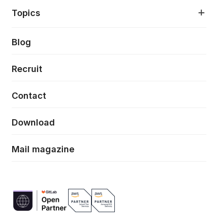
アプリケーション開発
プロダクト成長支援
デザインシステム構築支援
About
Topics
クラウドネイティブ
プロトタイピング・仮説検証
製品・サービス
PdM/PMM体制実行支援
当社が目指しているもの
Press release
Blog
モダナイゼーション
UX/UI改善
新規事業プロジェクト実行支援
Phennec
News
Recruit
特徴量エンジニアリングと生成AI
フロントエンド開発
flamingo
Event/Seminer
Contact
ELAND
Download
ZEBRA
Mail magazine