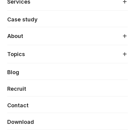
Services
モダンアプリケーション開発
Case study
デジタルプロダクトデザイン
AI駆動開発支援
About
アプリケーション開発
プロダクト成長支援
デザインシステム構築支援
About
Topics
クラウドネイティブ
プロトタイピング・仮説検証
製品・サービス
PdM/PMM体制実行支援
当社が目指しているもの
Press release
Blog
モダナイゼーション
UX/UI改善
新規事業プロジェクト実行支援
Phennec
News
Recruit
特徴量エンジニアリングと生成AI
フロントエンド開発
flamingo
Event/Seminer
Contact
ELAND
Download
ZEBRA