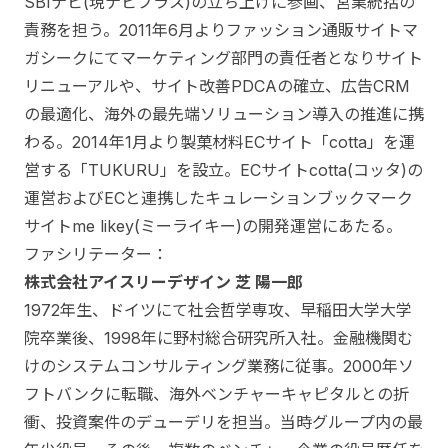
SBIナビ(現ナビプラス)の立ち上げに参画、営業統括の
責務を担う。2011年6月よりファッション通販サイトマ
ガシークにてマーケティング部門の責任者となりサイト
リニューアルや、サイト改善PDCAの確立、広告CRM
の最適化、海外の最先端ソリューション導入の推進に携
わる。2014年1月より製菓材料ECサイト「cotta」を運
営する「TUKURU」を設立。ECサイトcotta(コッタ)の
運営およびECと連携したキュレーションブックマーク
サイトme likey(ミーライキー)の開発運営にあたる。
ファシリテーター：
株式会社アイスリーデザイン 芝 陽一郎
1972年生、ドイツにて社会哲学専攻、早稲田大学大学
院卒業後、1998年に野村総合研究所入社。金融機関む
けのシステムコンサルティング業務に従事。2000年ソ
フトバンクに転職、海外ベンチャーキャピタルとの折
衝、投資案件のデューデリを担当。当時グループ内の最