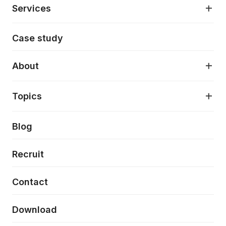
Services
モダンアプリケーション開発
Case study
デジタルプロダクトデザイン
AI駆動開発支援
About
アプリケーション開発
プロダクト成長支援
デザインシステム構築支援
About
Topics
クラウドネイティブ
プロトタイピング・仮説検証
製品・サービス
PdM/PMM体制実行支援
当社が目指しているもの
Press release
Blog
モダナイゼーション
UX/UI改善
新規事業プロジェクト実行支援
Phennec
News
Recruit
特徴量エンジニアリングと生成AI
フロントエンド開発
flamingo
Event/Seminer
Contact
ELAND
Download
ZEBRA