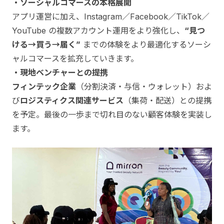
・ソーシャルコマースの本格展開
アプリ運営に加え、Instagram／Facebook／TikTok／
YouTube の複数アカウント運用をより強化し、
“見つ
ける→買う→届く”
までの体験をより最適化するソーシ
ャルコマースを拡充していきます。
・現地ベンチャーとの提携
フィンテック企業
（分割決済・与信・ウォレット）およ
び
ロジスティクス関連サービス
（集荷・配送）との提携
を予定。最後の一歩まで切れ目のない顧客体験を実装し
ます。