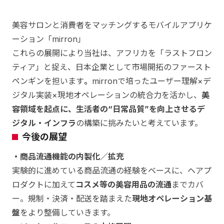
美容サロンと消費者をマッチングするモバイルアプリケ
ーション「mirron」
これらの展開により当社は、アフリカを「ラストフロン
ティア」と捉え、日本企業として市場開拓のファースト
ペンギンを担います
。
mirronで培ったユーザー理解×デ
ジタル実装×現地オペレーションの統合力を活かし、
美
容領域を起点に、生活者の“日常品質”を向上させるデ
ジタル・インフラ
の構築に挑みたいと考えています。
今後の展望
・商品流通機能の内製化／拡充
実験的に進めている商品流通の経験をベースに、ヘアプ
ロダクトに加えて
コスメ等の美容用品の流通
までカバ
ー。規制・決済・配送を踏まえた
現地オペレーション基
盤
をより整備していきます。