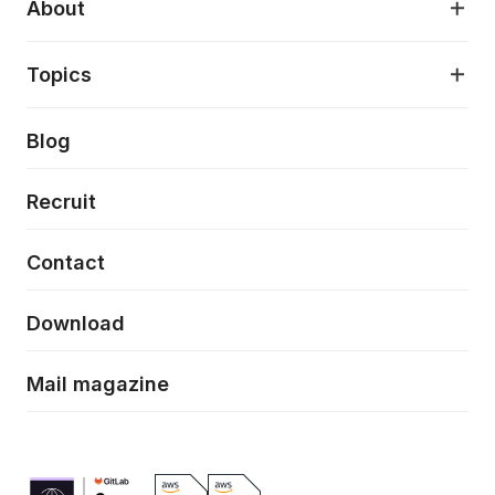
About
アプリケーション開発
プロダクト成長支援
デザインシステム構築支援
About
Topics
クラウドネイティブ
プロトタイピング・仮説検証
製品・サービス
PdM/PMM体制実行支援
当社が目指しているもの
Press release
Blog
モダナイゼーション
UX/UI改善
新規事業プロジェクト実行支援
Phennec
News
Recruit
特徴量エンジニアリングと生成AI
フロントエンド開発
flamingo
Event/Seminer
Contact
ELAND
Download
ZEBRA
Mail magazine