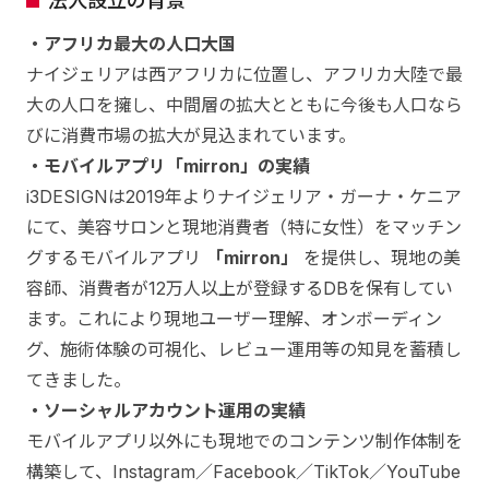
法人設立の背景
・アフリカ最大の人口大国
ナイジェリアは西アフリカに位置し、アフリカ大陸で最
大の人口を擁し、中間層の拡大とともに今後も人口なら
びに消費市場の拡大が見込まれています。
・モバイルアプリ「mirron」の実績
i3DESIGNは2019年よりナイジェリア・ガーナ・ケニア
にて、美容サロンと現地消費者（特に女性）をマッチン
グするモバイルアプリ
「mirron」
を提供し、現地の美
容師、消費者が12万人以上が登録するDBを保有してい
ます。これにより現地ユーザー理解、オンボーディン
グ、施術体験の可視化、レビュー運用等の知見を蓄積し
てきました。
・ソーシャルアカウント運用の実績
モバイルアプリ以外にも現地でのコンテンツ制作体制を
構築して、Instagram／Facebook／TikTok／YouTube