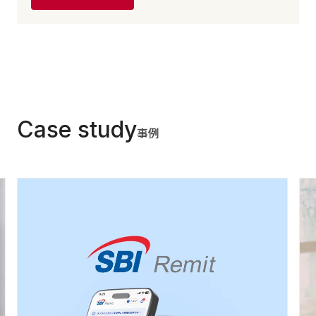
Case study
事例