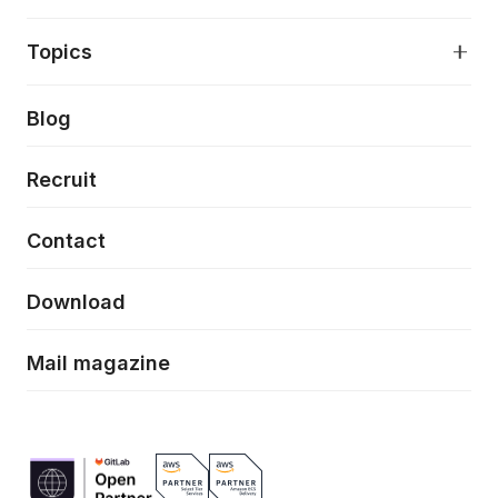
アプリケーション開発
プロダクト成長支援
デザインシステム構築支援
About
Topics
クラウドネイティブ
プロトタイピング・仮説検証
製品・サービス
PdM/PMM体制実行支援
当社が目指しているもの
Press release
Blog
モダナイゼーション
UX/UI改善
新規事業プロジェクト実行支援
Phennec
News
Recruit
特徴量エンジニアリングと生成AI
フロントエンド開発
flamingo
Event/Seminer
Contact
ELAND
Download
ZEBRA
Mail magazine