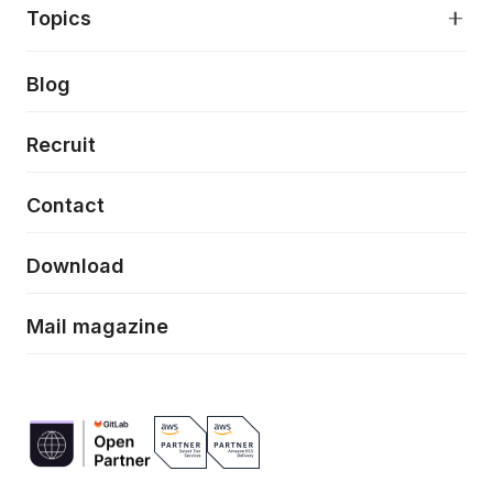
プロダクト成長支援
デザインシステム構築支援
About
Topics
クラウドネイティブ
プロトタイピング・仮説検証
製品・サービス
PdM/PMM体制実行支援
当社が目指しているもの
Press release
Blog
モダナイゼーション
UX/UI改善
新規事業プロジェクト実行支援
Phennec
News
Recruit
特徴量エンジニアリングと生成AI
フロントエンド開発
flamingo
Event/Seminer
Contact
ELAND
Download
ZEBRA
Mail magazine