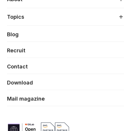
アプリケーション開発
プロダクト成長支援
デザインシステム構築支援
About
Topics
クラウドネイティブ
プロトタイピング・仮説検証
製品・サービス
PdM/PMM体制実行支援
当社が目指しているもの
Press release
Blog
モダナイゼーション
UX/UI改善
新規事業プロジェクト実行支援
Phennec
News
Recruit
特徴量エンジニアリングと生成AI
フロントエンド開発
flamingo
Event/Seminer
Contact
ELAND
Download
ZEBRA
Mail magazine