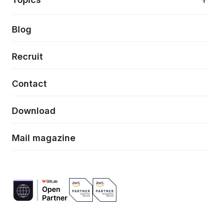
クラウドネイティブ
プロトタイピング・仮説検証
製品・サービス
PdM/PMM体制実行支援
当社が目指しているもの
Press release
Blog
モダナイゼーション
UX/UI改善
新規事業プロジェクト実行支援
Phennec
News
Recruit
特徴量エンジニアリングと生成AI
フロントエンド開発
flamingo
Event/Seminer
Contact
ELAND
Download
ZEBRA
Mail magazine