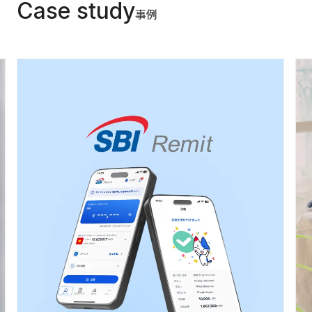
Case study
事例