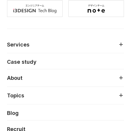
Services
モダンアプリケーション開発
Case study
デジタルプロダクトデザイン
AI駆動開発支援
About
アプリケーション開発
プロダクト成長支援
デザインシステム構築支援
About
Topics
クラウドネイティブ
プロトタイピング・仮説検証
製品・サービス
PdM/PMM体制実行支援
当社が目指しているもの
Press release
Blog
モダナイゼーション
UX/UI改善
新規事業プロジェクト実行支援
Phennec
News
Recruit
特徴量エンジニアリングと生成AI