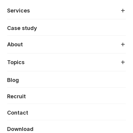
Services
モダンアプリケーション開発
Case study
デジタルプロダクトデザイン
AI駆動開発支援
About
アプリケーション開発
プロダクト成長支援
デザインシステム構築支援
About
Topics
クラウドネイティブ
プロトタイピング・仮説検証
製品・サービス
PdM/PMM体制実行支援
当社が目指しているもの
Press release
Blog
モダナイゼーション
UX/UI改善
新規事業プロジェクト実行支援
Phennec
News
Recruit
特徴量エンジニアリングと生成AI
フロントエンド開発
flamingo
Event/Seminer
Contact
ELAND
Download