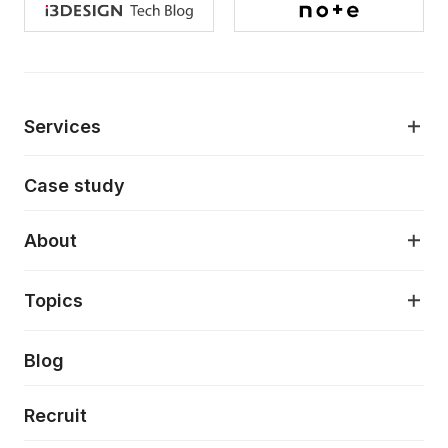
Services
モダンアプリケーション開発
Case study
デジタルプロダクトデザイン
AI駆動開発支援
About
アプリケーション開発
プロダクト成長支援
デザインシステム構築支援
About
Topics
クラウドネイティブ
プロトタイピング・仮説検証
製品・サービス
PdM/PMM体制実行支援
当社が目指しているもの
Press release
Blog
モダナイゼーション
UX/UI改善
新規事業プロジェクト実行支援
Phennec
News
Recruit
特徴量エンジニアリングと生成AI
フロントエンド開発