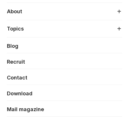
デジタルプロダクトデザイン
AI駆動開発支援
About
アプリケーション開発
プロダクト成長支援
デザインシステム構築支援
About
Topics
クラウドネイティブ
プロトタイピング・仮説検証
製品・サービス
PdM/PMM体制実行支援
当社が目指しているもの
Press release
Blog
モダナイゼーション
UX/UI改善
新規事業プロジェクト実行支援
Phennec
News
Recruit
特徴量エンジニアリングと生成AI
フロントエンド開発
flamingo
Event/Seminer
Contact
ELAND
Download
ZEBRA
Mail magazine