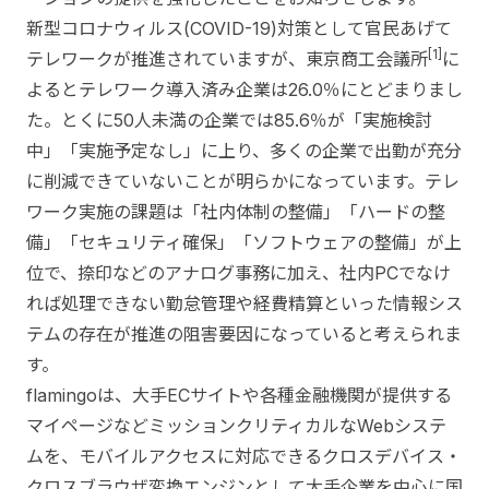
新型コロナウィルス(COVID-19)対策として官民あげて
[1]
テレワークが推進されていますが、東京商工会議所
に
よるとテレワーク導入済み企業は26.0％にとどまりまし
た。とくに50人未満の企業では85.6％が「実施検討
中」「実施予定なし」に上り、多くの企業で出勤が充分
に削減できていないことが明らかになっています。テレ
ワーク実施の課題は「社内体制の整備」「ハードの整
備」「セキュリティ確保」「ソフトウェアの整備」が上
位で、捺印などのアナログ事務に加え、社内PCでなけ
れば処理できない勤怠管理や経費精算といった情報シス
テムの存在が推進の阻害要因になっていると考えられま
す。
flamingoは、大手ECサイトや各種金融機関が提供する
マイページなどミッションクリティカルなWebシステ
ムを、モバイルアクセスに対応できるクロスデバイス・
クロスブラウザ変換エンジンとして大手企業を中心に国