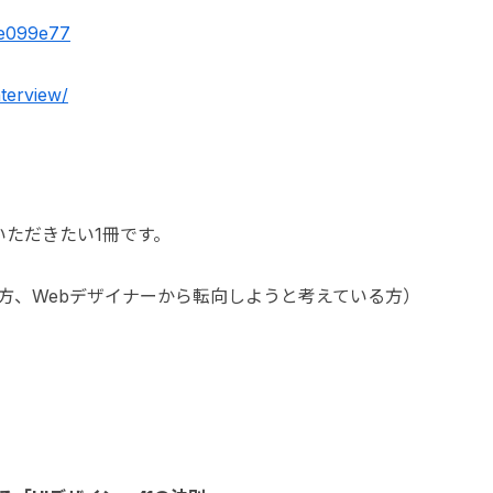
ae099e77
nterview/
ただきたい1冊です。
ぶ方、Webデザイナーから転向しようと考えている方）