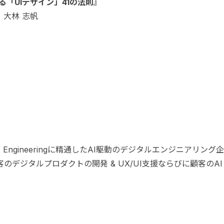
「UIデザイン」41の法則』
、大林 志帆
× Engineeringに精通したAI駆動のデジタルエンジニアリング企
のデジタルプロダクトの開発 & UX/UI支援ならびに顧客のAI
。