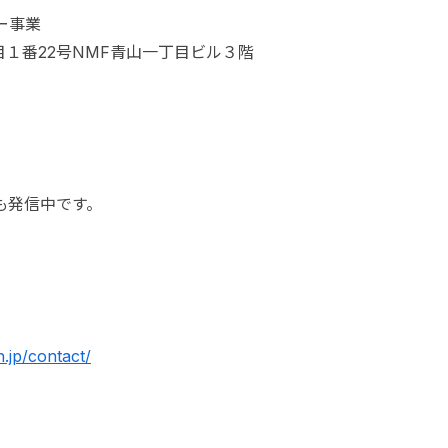
ー事業
丁目１番22号NMF青山一丁目ビル３階
でも発信中です。
n.jp/contact/