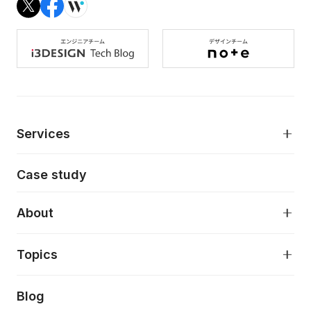
Services
モダンアプリケーション開発
Case study
デジタルプロダクトデザイン
AI駆動開発支援
About
アプリケーション開発
プロダクト成長支援
デザインシステム構築支援
About
Topics
クラウドネイティブ
プロトタイピング・仮説検証
製品・サービス
PdM/PMM体制実行支援
当社が目指しているもの
Press release
Blog
モダナイゼーション
UX/UI改善