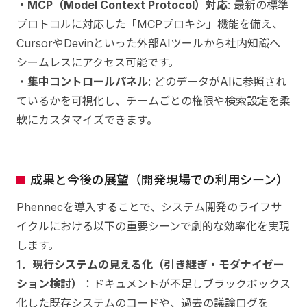
・MCP（Model Context Protocol）対応
: 最新の標準
プロトコルに対応した「MCPプロキシ」機能を備え、
CursorやDevinといった外部AIツールから社内知識へ
シームレスにアクセス可能です。
・
集中コントロールパネル
: どのデータがAIに参照され
ているかを可視化し、チームごとの権限や検索設定を柔
軟にカスタマイズできます。
成果と今後の展望（開発現場での利用シーン）
Phennecを導入することで、システム開発のライフサ
イクルにおける以下の重要シーンで劇的な効率化を実現
します。
1．
現行システムの見える化（引き継ぎ・モダナイゼー
ション検討）
：ドキュメントが不足しブラックボックス
化した既存システムのコードや、過去の議論ログを