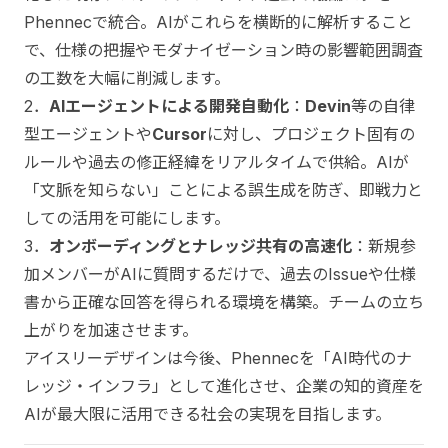
Phennecで統合。AIがこれらを横断的に解析すること
で、仕様の把握やモダナイゼーション時の影響範囲調査
の工数を大幅に削減します。
2．
AIエージェントによる開発自動化
：
Devin
等の自律
型エージェントや
Cursor
に対し、プロジェクト固有の
ルールや過去の修正経緯をリアルタイムで供給。AIが
「文脈を知らない」ことによる誤生成を防ぎ、即戦力と
しての活用を可能にします。
3．
オンボーディングとナレッジ共有の高速化
：新規参
加メンバーがAIに質問するだけで、過去のIssueや仕様
書から正確な回答を得られる環境を構築。チームの立ち
上がりを加速させます。
アイスリーデザインは今後、Phennecを「AI時代のナ
レッジ・インフラ」として進化させ、企業の知的資産を
AIが最大限に活用できる社会の実現を目指します。