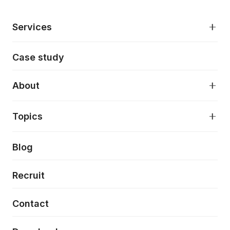
Services
モダンアプリケーション開発
Case study
デジタルプロダクトデザイン
AI駆動開発支援
About
アプリケーション開発
プロダクト成長支援
デザインシステム構築支援
About
Topics
クラウドネイティブ
プロトタイピング・仮説検証
製品・サービス
PdM/PMM体制実行支援
当社が目指しているもの
Press release
Blog
モダナイゼーション
UX/UI改善
新規事業プロジェクト実行支援
Phennec
News
Recruit
特徴量エンジニアリングと生成AI
フロントエンド開発
flamingo
Event/Seminer
Contact
ELAND