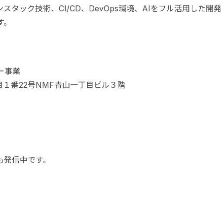
スタック技術、CI/CD、DevOps環境、AIをフル活用した開
す。
ー事業
丁目１番22号NMF青山一丁目ビル３階
でも発信中です。