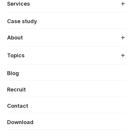
Services
モダンアプリケーション開発
Case study
デジタルプロダクトデザイン
AI駆動開発支援
About
アプリケーション開発
プロダクト成長支援
デザインシステム構築支援
About
Topics
クラウドネイティブ
プロトタイピング・仮説検証
製品・サービス
PdM/PMM体制実行支援
当社が目指しているもの
Press release
Blog
モダナイゼーション
UX/UI改善
新規事業プロジェクト実行支援
Phennec
News
Recruit
特徴量エンジニアリングと生成AI
フロントエンド開発
flamingo
Event/Seminer
Contact
ELAND
Download
ZEBRA