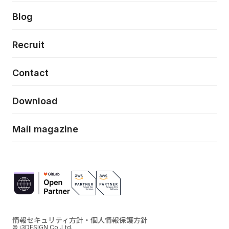
プロトタイピング・仮説検証
製品・サービス
PdM/PMM体制実行支援
当社が目指しているもの
Press release
Blog
モダナイゼーション
UX/UI改善
新規事業プロジェクト実行支援
Phennec
News
Recruit
特徴量エンジニアリングと生成AI
フロントエンド開発
flamingo
Event/Seminer
Contact
ELAND
Download
ZEBRA
Mail magazine
情報セキュリティ方針・個人情報保護方針
© i3DESIGN Co.,Ltd.