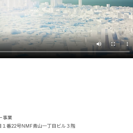
ー事業
丁目１番22号NMF青山一丁目ビル３階