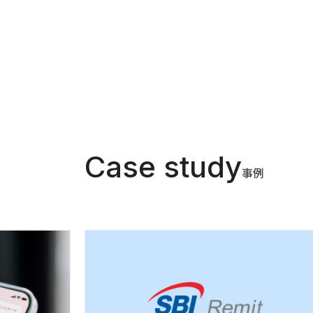
Case study
事例