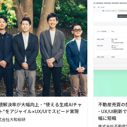
題解決率が大幅向上 - “使える生成AIチャ
不動産売買の
ト”をアジャイル×UX/UIでスピード実現
- UX/UI
幅に短縮
式会社大和総研
株式会社不動産S