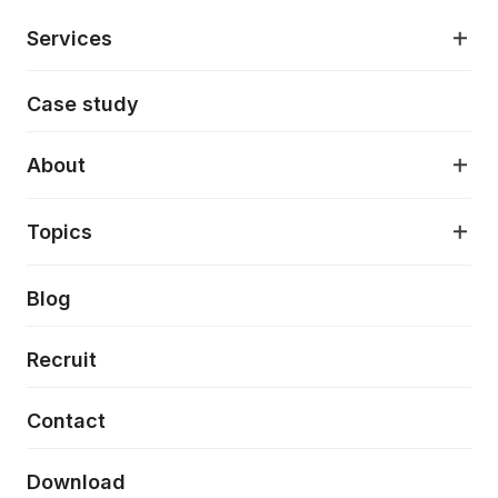
Services
モダンアプリケーション開発
Case study
デジタルプロダクトデザイン
AI駆動開発支援
About
アプリケーション開発
プロダクト成長支援
デザインシステム構築支援
About
Topics
クラウドネイティブ
プロトタイピング・仮説検証
製品・サービス
PdM/PMM体制実行支援
当社が目指しているもの
Press release
Blog
モダナイゼーション
UX/UI改善
新規事業プロジェクト実行支援
Phennec
News
Recruit
特徴量エンジニアリングと生成AI
フロントエンド開発
flamingo
Event/Seminer
Contact
ELAND
Download