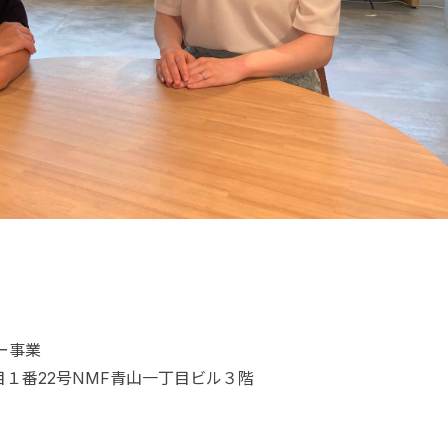
ー事業
丁目１番22号NMF青山一丁目ビル３階