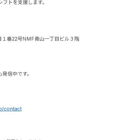
シフトを支援します。
丁目１番22号NMF青山一丁目ビル３階
でも発信中です。
jp/contact