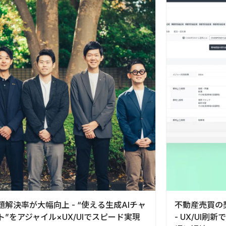
題解決率が大幅向上 - “使える生成AIチャ
不動産売買の
ト”をアジャイル×UX/UIでスピード実現
- UX/UI