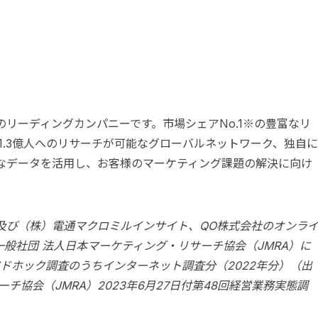
リーディングカンパニーです。市場シェアNo.1※の豊富なリ
1.3億人へのリサーチが可能なグローバルネットワーク、独自に
なデータを活用し、お客様のマーケティング課題の解決に向け
及び（株）電通マクロミルインサイト、QO株式会社のオンラ
一般社団 法人日本マーケティング・リサーチ協会（JMRA）に
ドホック調査のうちインターネット調査分（2022年分）（出
チ協会（JMRA）2023年6月27日付第48回経営業務実態調