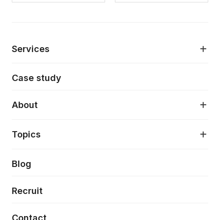
Services
モダンアプリケーション開発
Case study
デジタルプロダクトデザイン
AI駆動開発支援
About
アプリケーション開発
プロダクト成長支援
デザインシステム構築支援
About
Topics
クラウドネイティブ
プロトタイピング・仮説検証
製品・サービス
PdM/PMM体制実行支援
当社が目指しているもの
Press release
Blog
モダナイゼーション
UX/UI改善
新規事業プロジェクト実行支援
Phennec
News
Recruit
特徴量エンジニアリングと生成AI
フロントエンド開発
flamingo
Event/Seminer
Contact