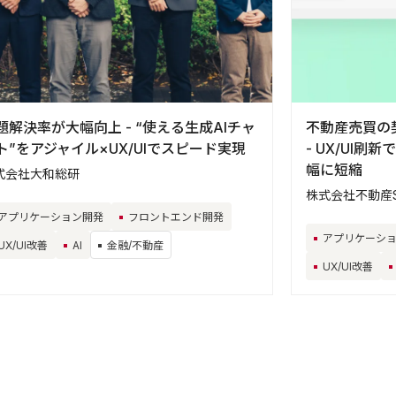
題解決率が大幅向上 - “使える生成AIチャ
不動産売買の
ト”をアジャイル×UX/UIでスピード実現
- UX/UI
幅に短縮
式会社大和総研
株式会社不動産S
アプリケーション開発
フロントエンド開発
アプリケーシ
UX/UI改善
AI
金融/不動産
UX/UI改善