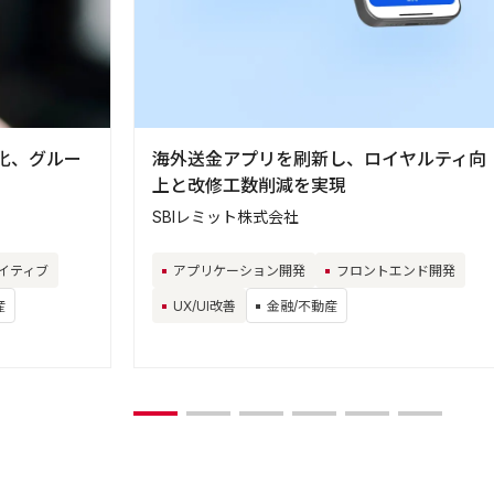
化、グルー
海外送金アプリを刷新し、ロイヤルティ向
上と改修工数削減を実現
SBIレミット株式会社
イティブ
アプリケーション開発
フロントエンド開発
産
UX/UI改善
金融/不動産