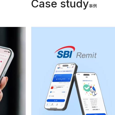
Case study
事例