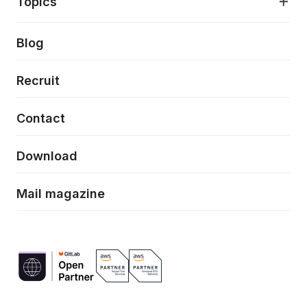
Topics
クラウドネイティブ
プロトタイピング・仮説検証
製品・サービス
PdM/PMM体制実行支援
当社が目指しているもの
Press release
Blog
モダナイゼーション
UX/UI改善
新規事業プロジェクト実行支援
Phennec
News
Recruit
特徴量エンジニアリングと生成AI
フロントエンド開発
flamingo
Event/Seminer
Contact
ELAND
Download
ZEBRA
Mail magazine