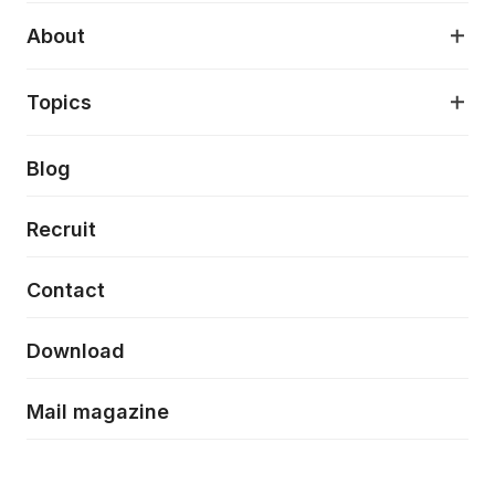
デジタルプロダクトデザイン
AI駆動開発支援
About
アプリケーション開発
プロダクト成長支援
デザインシステム構築支援
About
Topics
クラウドネイティブ
プロトタイピング・仮説検証
製品・サービス
PdM/PMM体制実行支援
当社が目指しているもの
Press release
Blog
モダナイゼーション
UX/UI改善
新規事業プロジェクト実行支援
Phennec
News
Recruit
特徴量エンジニアリングと生成AI
フロントエンド開発
flamingo
Event/Seminer
Contact
ELAND
Download
ZEBRA
Mail magazine