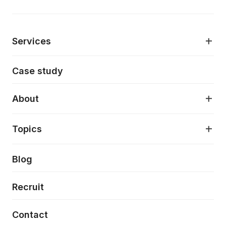
Services
モダンアプリケーション開発
Case study
デジタルプロダクトデザイン
AI駆動開発支援
About
アプリケーション開発
プロダクト成長支援
デザインシステム構築支援
About
Topics
クラウドネイティブ
プロトタイピング・仮説検証
製品・サービス
PdM/PMM体制実行支援
当社が目指しているもの
Press release
Blog
モダナイゼーション
UX/UI改善
新規事業プロジェクト実行支援
Phennec
News
Recruit
特徴量エンジニアリングと生成AI
フロントエンド開発
flamingo
Event/Seminer
Contact