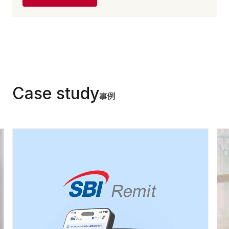
Case study
事例