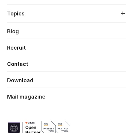
アプリケーション開発
プロダクト成長支援
デザインシステム構築支援
About
Topics
クラウドネイティブ
プロトタイピング・仮説検証
製品・サービス
PdM/PMM体制実行支援
当社が目指しているもの
Press release
Blog
モダナイゼーション
UX/UI改善
新規事業プロジェクト実行支援
Phennec
News
Recruit
特徴量エンジニアリングと生成AI
フロントエンド開発
flamingo
Event/Seminer
Contact
ELAND
Download
ZEBRA
Mail magazine