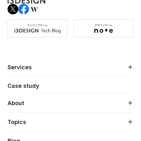
Services
モダンアプリケーション開発
Case study
デジタルプロダクトデザイン
AI駆動開発支援
About
アプリケーション開発
プロダクト成長支援
デザインシステム構築支援
About
Topics
クラウドネイティブ
プロトタイピング・仮説検証
製品・サービス
PdM/PMM体制実行支援
当社が目指しているもの
Press release
Blog