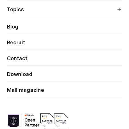
アプリケーション開発
プロダクト成長支援
デザインシステム構築支援
About
Topics
クラウドネイティブ
プロトタイピング・仮説検証
製品・サービス
PdM/PMM体制実行支援
当社が目指しているもの
Press release
Blog
モダナイゼーション
UX/UI改善
新規事業プロジェクト実行支援
Phennec
News
Recruit
特徴量エンジニアリングと生成AI
フロントエンド開発
flamingo
Event/Seminer
Contact
ELAND
Download
ZEBRA
Mail magazine