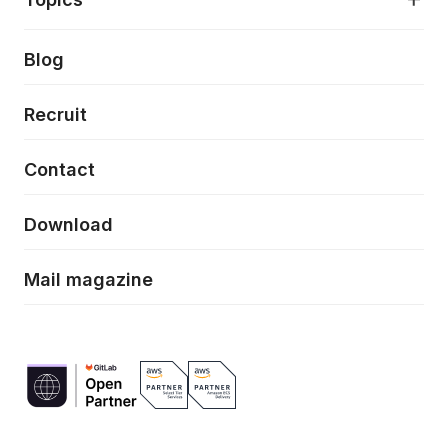
クラウドネイティブ
プロトタイピング・仮説検証
製品・サービス
PdM/PMM体制実行支援
当社が目指しているもの
Press release
Blog
モダナイゼーション
UX/UI改善
新規事業プロジェクト実行支援
Phennec
News
Recruit
特徴量エンジニアリングと生成AI
フロントエンド開発
flamingo
Event/Seminer
Contact
ELAND
Download
ZEBRA
Mail magazine