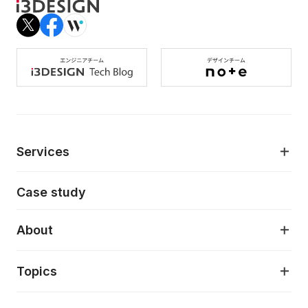
Services
モダンアプリケーション開発
Case study
デジタルプロダクトデザイン
AI駆動開発支援
About
アプリケーション開発
プロダクト成長支援
デザインシステム構築支援
About
Topics
クラウドネイティブ
プロトタイピング・仮説検証
製品・サービス
PdM/PMM体制実行支援
当社が目指しているもの