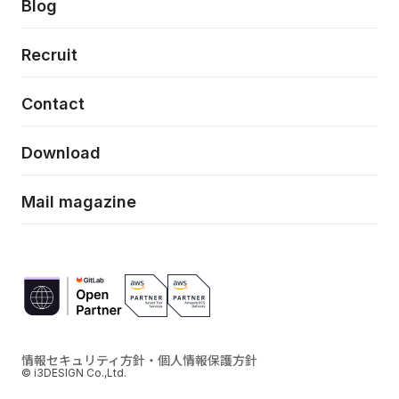
Press release
Blog
モダナイゼーション
UX/UI改善
新規事業プロジェクト実行支援
Phennec
News
Recruit
特徴量エンジニアリングと生成AI
フロントエンド開発
flamingo
Event/Seminer
Contact
ELAND
Download
ZEBRA
Mail magazine
情報セキュリティ方針・個人情報保護方針
© i3DESIGN Co.,Ltd.