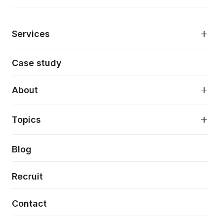
Services
モダンアプリケーション開発
Case study
デジタルプロダクトデザイン
AI駆動開発支援
About
アプリケーション開発
プロダクト成長支援
デザインシステム構築支援
About
Topics
クラウドネイティブ
プロトタイピング・仮説検証
製品・サービス
PdM/PMM体制実行支援
当社が目指しているもの
Press release
Blog
モダナイゼーション
UX/UI改善
新規事業プロジェクト実行支援
Phennec
News
Recruit
特徴量エンジニアリングと生成AI
フロントエンド開発
flamingo
Event/Seminer
Contact
ELAND