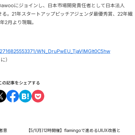
のawooにジョインし、日本市場開発責任者として日本法人
させる。21年スタートアップピッチアジェンダ最優秀賞、22年繊
3年2月より現職。
ter/2716825553371/WN_DruPwEU_TjaVlMGlt0C5hw
めに）
この記事をシェアする
事者意
【5/1(月)12時開催】flamingoで進めるUIUX改善と