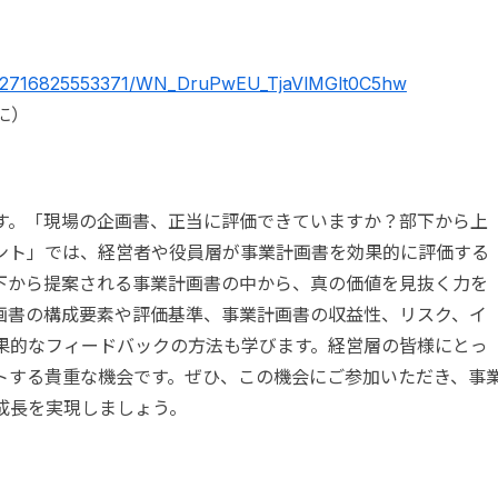
ter/2716825553371/WN_DruPwEU_TjaVlMGlt0C5hw
に）
す。「現場の企画書、正当に評価できていますか？部下から上
ント」では、経営者や役員層が事業計画書を効果的に評価する
下から提案される事業計画書の中から、真の価値を見抜く力を
画書の構成要素や評価基準、事業計画書の収益性、リスク、イ
果的なフィードバックの方法も学びます。経営層の皆様にとっ
トする貴重な機会です。ぜひ、この機会にご参加いただき、事
成長を実現しましょう。