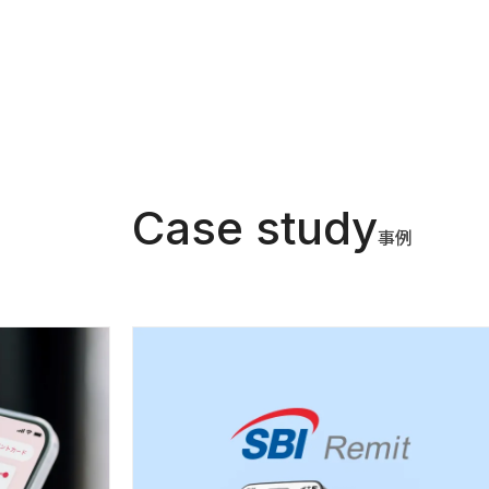
Case study
事例