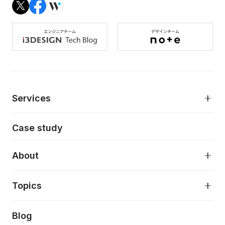
Services
モダンアプリケーション開発
Case study
デジタルプロダクトデザイン
AI駆動開発支援
About
アプリケーション開発
プロダクト成長支援
デザインシステム構築支援
About
Topics
クラウドネイティブ
プロトタイピング・仮説検証
製品・サービス
PdM/PMM体制実行支援
当社が目指しているもの
Press release
Blog
モダナイゼーション